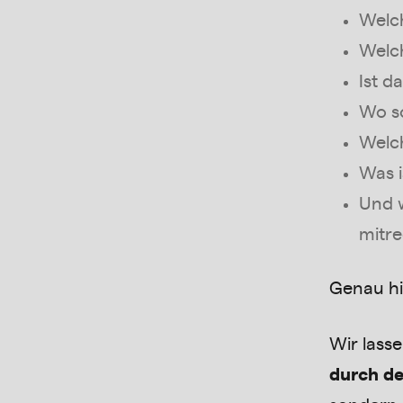
Welch
Welc
Ist d
Wo so
Welch
Was i
Und w
mitr
Genau hie
Wir lass
durch de