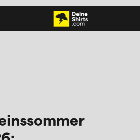
einssommer
6: