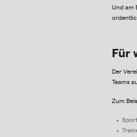
Und am E
ordentlic
Für 
Der Vere
Teams au
Zum Beisp
Spor
Trai