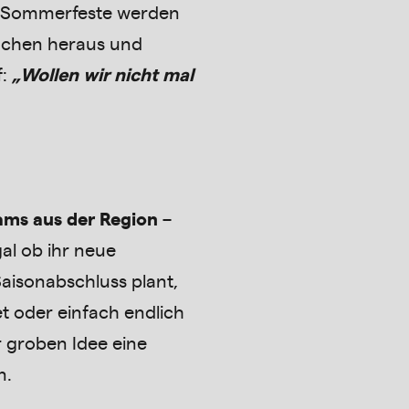
n, Sommerfeste werden
achen heraus und
f:
„Wollen wir nicht mal
ams aus der Region
–
gal ob ihr neue
Saisonabschluss plant,
 oder einfach endlich
er groben Idee eine
n.