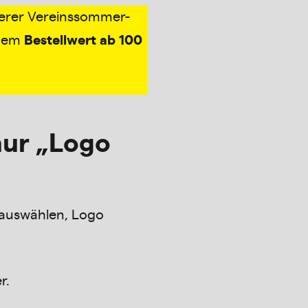
erer Vereinssommer-
inem
Bestellwert ab 100
nur „Logo
t auswählen, Logo
.
r.