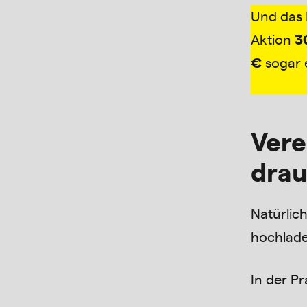
Und das 
Aktion
3
€
sogar 
Vere
drau
Natürlic
hochlade
In der Pr