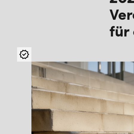
Ver
für