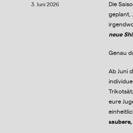
Die Sais
3. Juni 2026
geplant,
irgendwo
neue Shi
Genau da
Ab Juni d
individue
Trikotsä
eure Jug
einheitli
saubere,